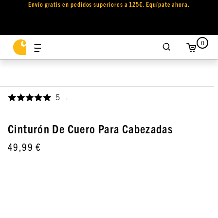
Envío gratis en pedidos superiores a 125€. Equípate ahora.
0
5
,
Cinturón De Cuero Para Cabezadas
49,99 €