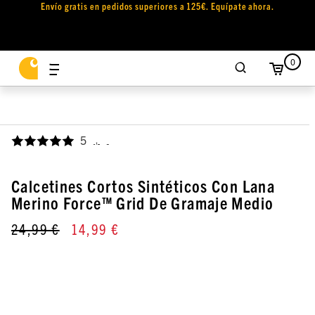
Envío gratis en pedidos superiores a 125€. Equípate ahora.
0
5
,
Calcetines Cortos Sintéticos Con Lana
Merino Force™ Grid De Gramaje Medio
24,99 €
14,99 €