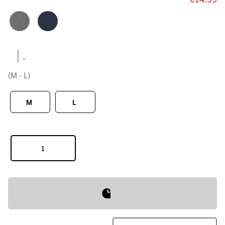
|
(M - L)
M
L