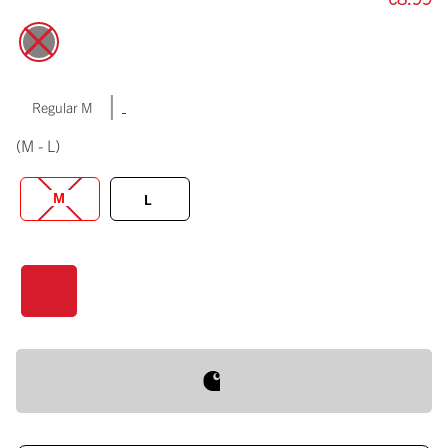
|
Regular M
(M - L)
M
L