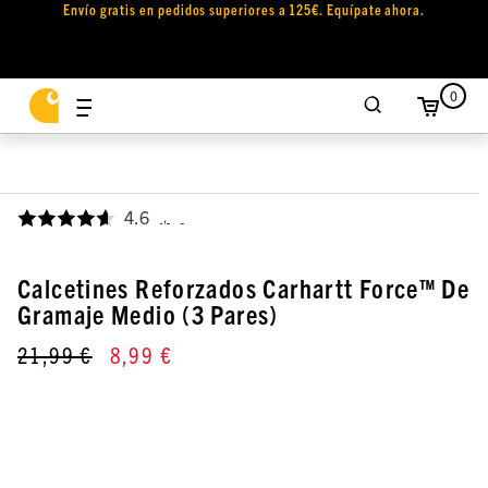
Envío gratis en pedidos superiores a 125€. Equípate ahora.
0
4.6
,
Calcetines Reforzados Carhartt Force™ De
Gramaje Medio (3 Pares)
21,99 €
8,99 €