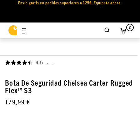
Envío gratis en pedidos superiores a 125€. Equípate ahora.
0
4.5
,
Bota De Seguridad Chelsea Carter Rugged
Flex™ S3
179,99 €