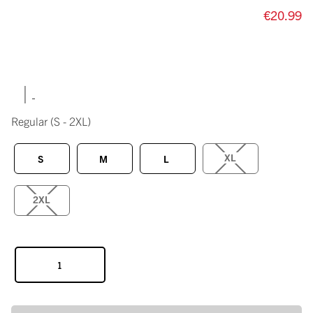
€20.99
|
Regular
(S - 2XL)
XL
S
M
L
2XL