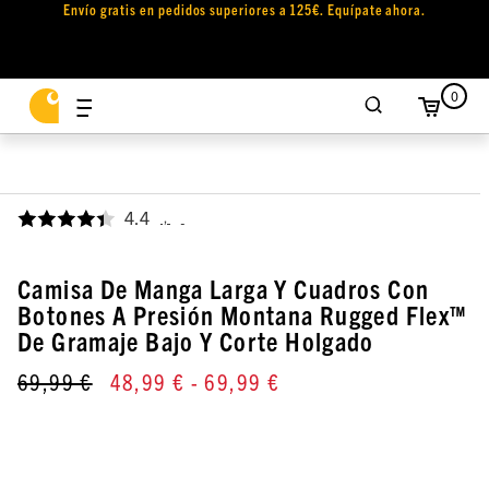
Envío gratis en pedidos superiores a 125€. Equípate ahora.
0
4.4
,
Camisa De Manga Larga Y Cuadros Con
Botones A Presión Montana Rugged Flex™
De Gramaje Bajo Y Corte Holgado
69,99 €
48,99 €
- 69,99 €