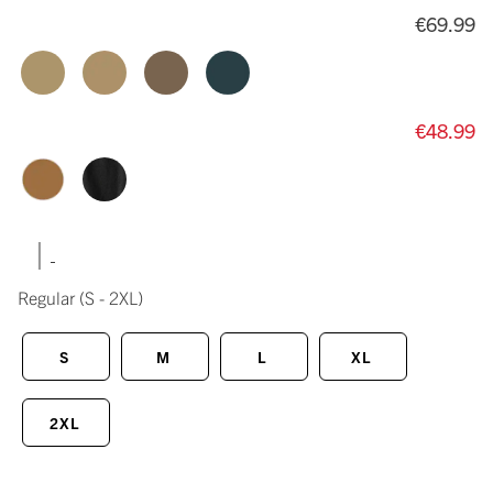
€69.99
€48.99
|
Regular
(S - 2XL)
S
M
L
XL
2XL