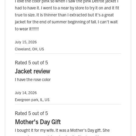
I love the color pink so when I saw the pink Detroit jacket I
had to have it. I went to a near by store to try it on and it fit
true to size. It is thinner than I extracted but it's a great
jacket for the end of summer beginning of fall. I can't wait
to wear it!!!!!!
July 15, 2026
Cleveland, OH, US
Rated 5 out of 5
Jacket review
I have the rose color
July 14, 2026
Evergreen park, IL, US
Rated 5 out of 5
Mother's Day Gift
I bought it for my wife. It was a Mother's Day gift. She