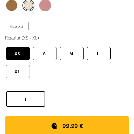
|
REG XS
Regular
(XS - XL)
XS
S
M
L
XL
99,99 €