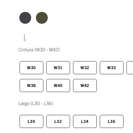
|
Cintura
(W30 - W42)
W30
W31
W32
W33
W38
W40
W42
Largo
(L30 - L36)
L30
L32
L34
L36