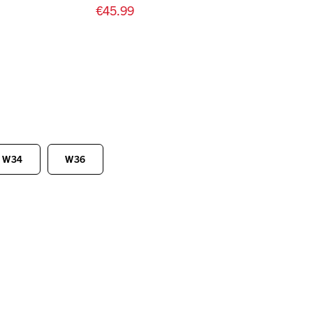
€45.99
W34
W36