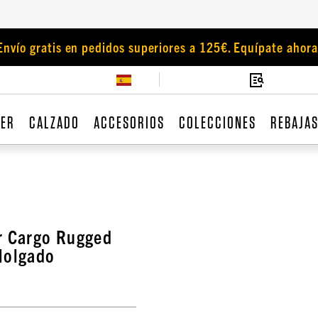
Envío gratis en pedidos superiores a 125€. Equípate ahora
JER
CALZADO
ACCESORIOS
COLECCIONES
REBAJA
r Cargo Rugged
Holgado