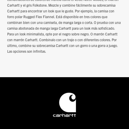
Carhartt y el gris Folkstone. Mezcle y combine fácilmente su sobrecamisa
Carhartt para encontrar un look que le guste. Por ejemplo, la camisa con
forro polar Rugged Flex Flannel. Está disponible en tres colores que
combinan bien con una camiseta, de manga larga o corta. O prueba con una
camisa abotonada de manga larga Carhartt para un look más sofisticado.
Para un look minimalista, opte por el negro sobre negro. O marrón Carhartt
con marrón Carhartt. Combínalo con un traje o con diferentes colores. Por
último, combine su sobrecamisa Carhartt con un gorro o una gorra a juego.
Las opciones son infinitas.