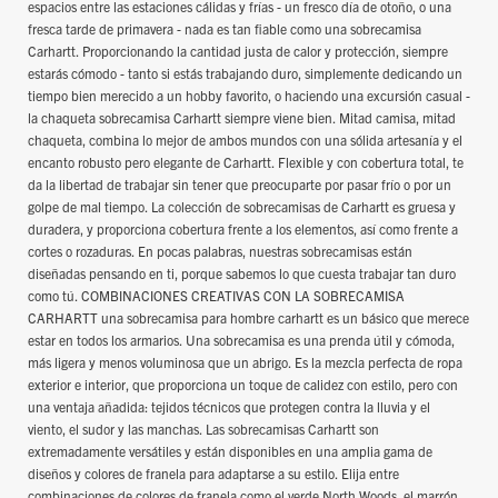
espacios entre las estaciones cálidas y frías - un fresco día de otoño, o una
fresca tarde de primavera - nada es tan fiable como una sobrecamisa
Carhartt. Proporcionando la cantidad justa de calor y protección, siempre
estarás cómodo - tanto si estás trabajando duro, simplemente dedicando un
tiempo bien merecido a un hobby favorito, o haciendo una excursión casual -
la chaqueta sobrecamisa Carhartt siempre viene bien. Mitad camisa, mitad
chaqueta, combina lo mejor de ambos mundos con una sólida artesanía y el
encanto robusto pero elegante de Carhartt. Flexible y con cobertura total, te
da la libertad de trabajar sin tener que preocuparte por pasar frío o por un
golpe de mal tiempo. La colección de sobrecamisas de Carhartt es gruesa y
duradera, y proporciona cobertura frente a los elementos, así como frente a
cortes o rozaduras. En pocas palabras, nuestras sobrecamisas están
diseñadas pensando en ti, porque sabemos lo que cuesta trabajar tan duro
como tú. COMBINACIONES CREATIVAS CON LA SOBRECAMISA
CARHARTT una sobrecamisa para hombre carhartt es un básico que merece
estar en todos los armarios. Una sobrecamisa es una prenda útil y cómoda,
más ligera y menos voluminosa que un abrigo. Es la mezcla perfecta de ropa
exterior e interior, que proporciona un toque de calidez con estilo, pero con
una ventaja añadida: tejidos técnicos que protegen contra la lluvia y el
viento, el sudor y las manchas. Las sobrecamisas Carhartt son
extremadamente versátiles y están disponibles en una amplia gama de
diseños y colores de franela para adaptarse a su estilo. Elija entre
combinaciones de colores de franela como el verde North Woods, el marrón