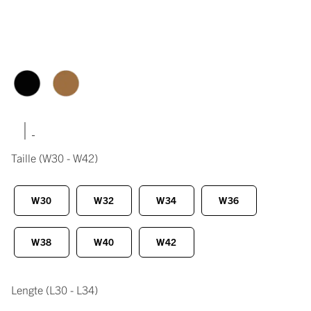
|
Taille
(W30 - W42)
W30
W32
W34
W36
W38
W40
W42
Lengte
(L30 - L34)