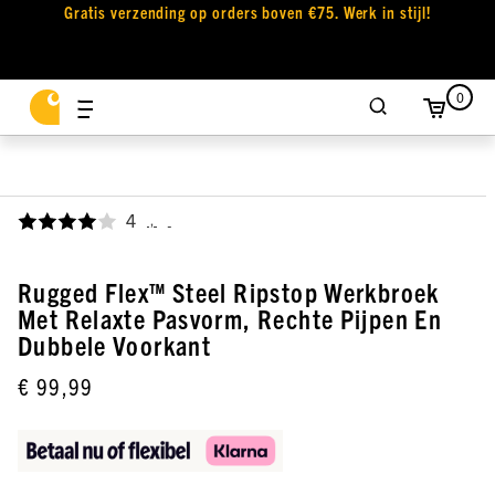
Gratis verzending op orders boven €75. Werk in stijl!
0
4
,
Rugged Flex™ Steel Ripstop Werkbroek
Met Relaxte Pasvorm, Rechte Pijpen En
Dubbele Voorkant
€ 99,99