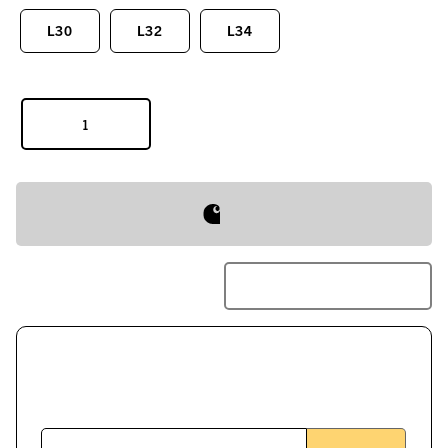
L30
L32
L34