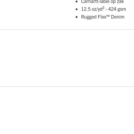
Carhartt-label op zak
12.5 oz/yd² - 424 gsm
Rugged Flex™ Denim