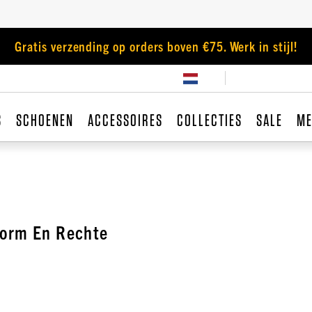
Gratis verzending op orders boven €75. Werk in stijl!
S
SCHOENEN
ACCESSOIRES
COLLECTIES
SALE
ME
vorm En Rechte