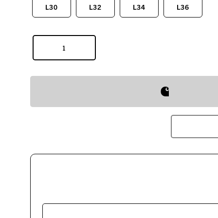
L30
L32
L34
L36