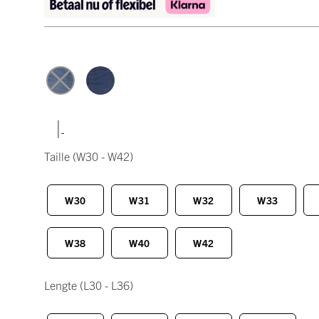
|
Taille
(W30 - W42)
W30
W31
W32
W33
W38
W40
W42
Lengte
(L30 - L36)