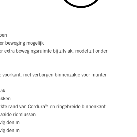
jpen
er beweging mogelijk
 extra bewegingsruimte bij zitvlak, model zit onder
 voorkant, met verborgen binnenzakje voor munten
zak
akken
kte rand van Cordura™ en ribgebreide binnenkant
naaide riemlussen
evig denim
evig denim