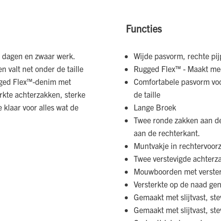
Functies
e dagen en zwaar werk.
Wijde pasvorm, rechte pi
 valt net onder de taille
Rugged Flex™ - Maakt me
gged Flex™-denim met
Comfortabele pasvorm voor
rkte achterzakken, sterke
de taille
klaar voor alles wat de
Lange Broek
Twee ronde zakken aan de
aan de rechterkant.
Muntvakje in rechtervoor
Twee verstevigde achterz
Mouwboorden met verster
Versterkte op de naad ge
Gemaakt met slijtvast, st
Gemaakt met slijtvast, st