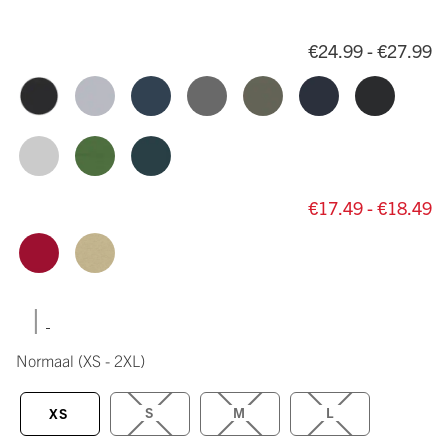
€24.99 - €27.99
€17.49 - €18.49
|
Normaal
(XS - 2XL)
S
M
L
XS