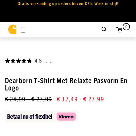
Gratis verzending op orders boven €75. Werk in stijl!
0
4.8
,
Dearborn T-Shirt Met Relaxte Pasvorm En
Logo
€ 24,99
- € 27,99
€ 17,49
- € 27,99