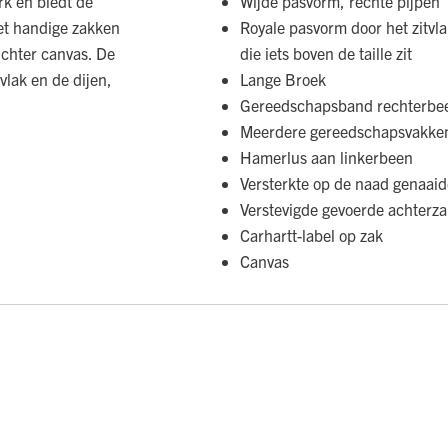
rk en biedt de
Wijde pasvorm, rechte pijpen
et handige zakken
Royale pasvorm door het zitvl
ichter canvas. De
die iets boven de taille zit
vlak en de dijen,
Lange Broek
Gereedschapsband rechterbe
Meerdere gereedschapsvakke
Hamerlus aan linkerbeen
Versterkte op de naad genaaid
Verstevigde gevoerde achterza
Carhartt-label op zak
Canvas