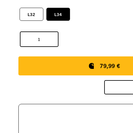
L32
L34
79,99 €