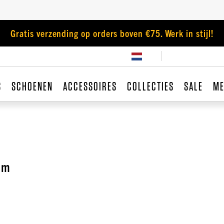
Gratis verzending op orders boven €75. Werk in stijl!
S
SCHOENEN
ACCESSOIRES
COLLECTIES
SALE
ME
rm