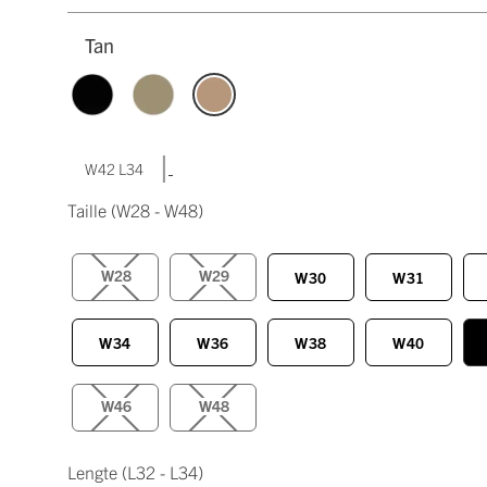
Tan
|
W42 L34
Taille
(W28 - W48)
W28
W29
W30
W31
W34
W36
W38
W40
W46
W48
Lengte
(L32 - L34)