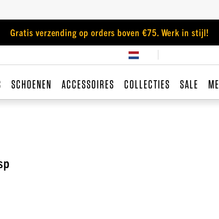
Gratis verzending op orders boven €75. Werk in stijl!
S
SCHOENEN
ACCESSOIRES
COLLECTIES
SALE
ME
sp