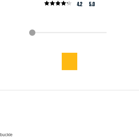
4.2
5.0
 buckle