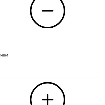
reliëf