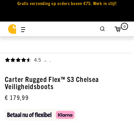
Gratis verzending op orders boven €75. Werk in stijl!
0
4.5
,
Carter Rugged Flex™ S3 Chelsea
Veiligheidsboots
€ 179,99