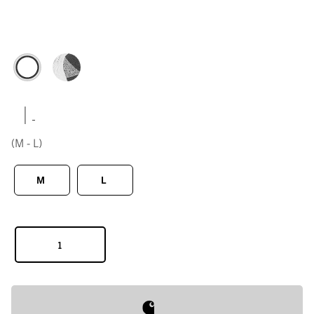
|
(M - L)
M
L