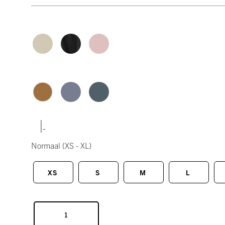
|
Normaal
(XS - XL)
XS
S
M
L