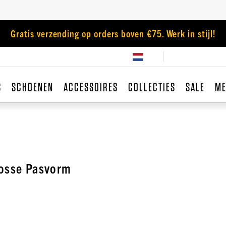
Gratis verzending op orders boven €75. Werk in stijl!
S
SCHOENEN
ACCESSOIRES
COLLECTIES
SALE
ME
Losse Pasvorm