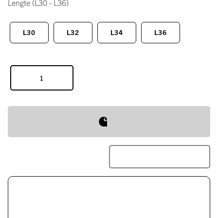
Lengte
(L30 - L36)
L30
L32
L34
L36