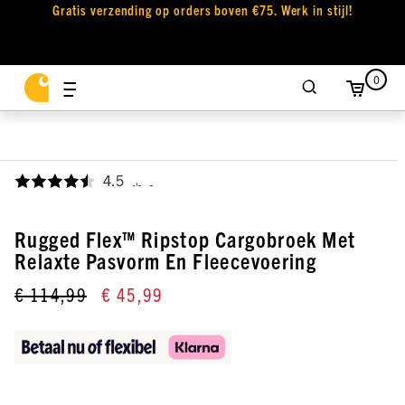
Gratis verzending op orders boven €75. Werk in stijl!
0
4.5
,
Rugged Flex™ Ripstop Cargobroek Met
Relaxte Pasvorm En Fleecevoering
€ 114,99
€ 45,99