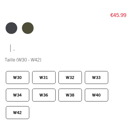
€45.99
|
Taille
(W30 - W42)
W30
W31
W32
W33
W34
W36
W38
W40
W42