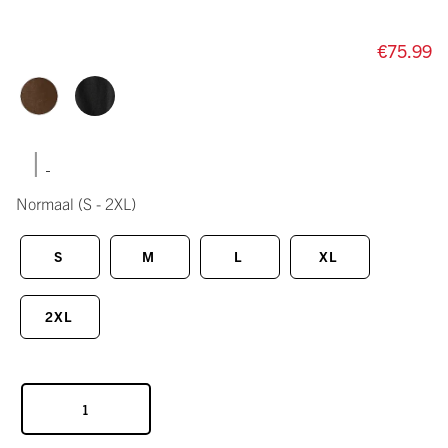
€75.99
|
Normaal
(S - 2XL)
S
M
L
XL
2XL