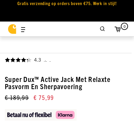
Gratis verzending op orders boven €75. Werk in stijl!
0
4.3
,
Super Dux™ Active Jack Met Relaxte
Pasvorm En Sherpavoering
€ 189,99
€ 75,99