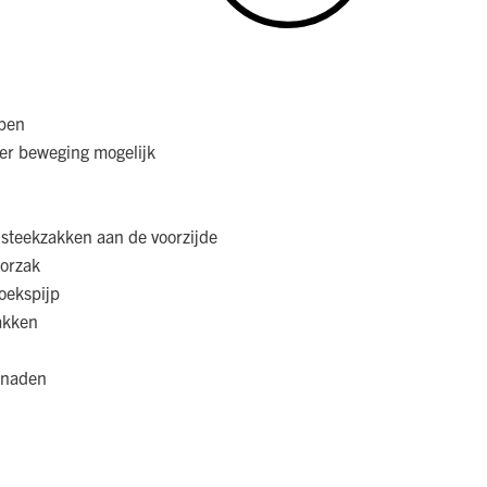
jpen
er beweging mogelijk
 steekzakken aan de voorzijde
oorzak
oekspijp
akken
dnaden