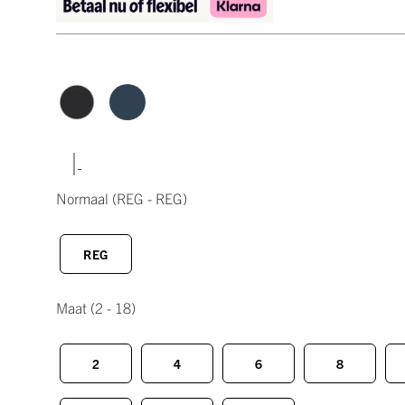
|
Normaal
(REG - REG)
REG
Maat
(2 - 18)
2
4
6
8