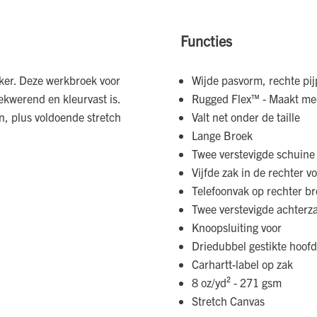
Functies
rker. Deze werkbroek voor
Wijde pasvorm, rechte pi
ekwerend en kleurvast is.
Rugged Flex™ - Maakt me
, plus voldoende stretch
Valt net onder de taille
Lange Broek
Twee verstevigde schuine
Vijfde zak in de rechter v
Telefoonvak op rechter br
Twee verstevigde achterz
Knoopsluiting voor
Driedubbel gestikte hoof
Carhartt-label op zak
8 oz/yd² - 271 gsm
Stretch Canvas