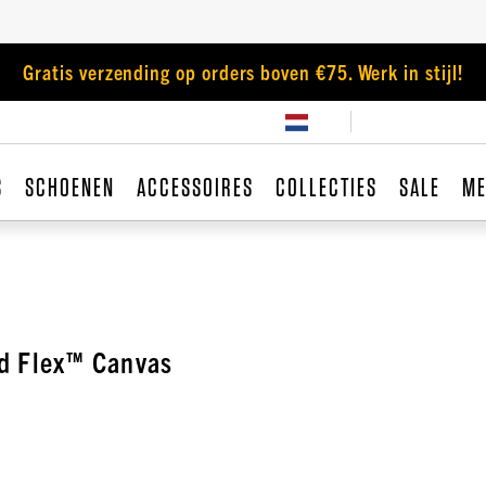
Gratis verzending op orders boven €75. Werk in stijl!
S
SCHOENEN
ACCESSOIRES
COLLECTIES
SALE
ME
d Flex™ Canvas