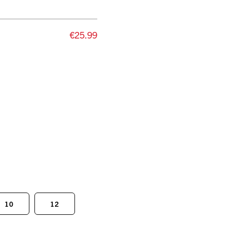
€25.99
10
12