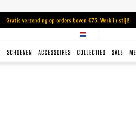
Gratis verzending op orders boven €75. Werk in stijl!
S
SCHOENEN
ACCESSOIRES
COLLECTIES
SALE
ME