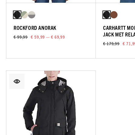
ROCKFORD ANORAK
CARHARTT MO
JACK MET REL
€ 99,99
€ 59,99 — € 69,99
€ 179,99
€ 71,9