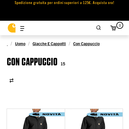
Spedizione gratuita per ordini superiori a 125€. Acquista ora!
0
Uomo
Giacche E Cappotti
Con Cappuccio
CON CAPPUCCIO
15