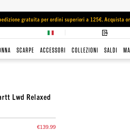
pedizione gratuita per ordini superiori a 125€. Acquista or
ONNA
SCARPE
ACCESSORI
COLLEZIONI
SALDI
MA
artt Lwd Relaxed
€139.99