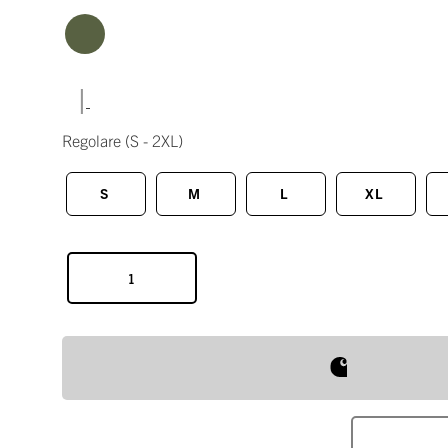
|
Regolare
(S - 2XL)
S
M
L
XL