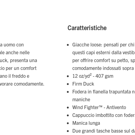
Caratteristiche
 da uomo con
Giacche loose: pensati per chi
ale anche nelle
questi capi esterni dalla vesti
 duck, presenta una
per offrire comfort su petto, s
cio per un comfort
comodamente indossati sopra f
cano il freddo e
12 oz/yd² - 407 gsm
 lavorare comodamente.
Firm Duck
Fodera in flanella trapuntata n
maniche
Wind Fighter™ - Antivento
Cappuccio imbottito con foder
Manica lunga
Due grandi tasche basse sul d