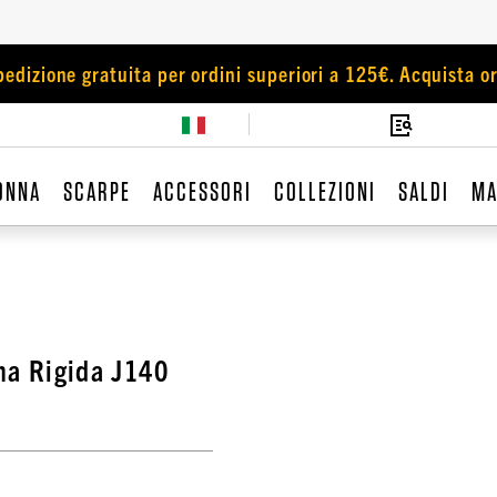
pedizione gratuita per ordini superiori a 125€. Acquista or
ONNA
SCARPE
ACCESSORI
COLLEZIONI
SALDI
MA
ona Rigida J140