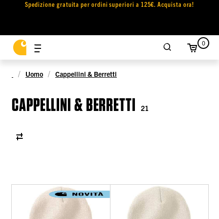
Spedizione gratuita per ordini superiori a 125€. Acquista ora!
0
Uomo
Cappellini & Berretti
CAPPELLINI & BERRETTI
21