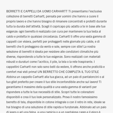
BERRETTI E CAPPELLI DA UOMO CARHARTT Ti presentiamo l’esclusiva
collezione di berretti Carhartt, pensata per uomini che hanno a cuore il
proprio lavoro e che hanno bisogno di rimanere concentrati e protetti durante
tutta la durata dell’attività. Scegli il copricapo più adatto a te in base alle tue
esigenze: ogni berretto è realizzato con cura per mantenere la tua testa al
caldo e protetta in qualsiasi circostanza. Carhartt ti offre una vasta gamma di
cappelli con visiera, perfetti per proteggerti nelle giornate più calde, e di
berretti che ti proteggono da vento e sole, sempre con stile! La nostra
selezione di berretti è ideata per resistere alle condizioni climatiche più
diverse, rispondendo a tutte le tue esigenze. Sono realizzati con materiali
robusti e duraturi come l’acrilico, il pile, la tela o la rete traspirante. I
cappellini Carhartt non solo sono belli da vedere, ti offrono anche praticità e
comfort mai visti prima! UN BERRETTO CHE COMPLETA IL TUO STILE
Abbina un cappello Carhartt alla tua giacca, ad un paio di pantaloncini o al
tuo gilet preferito per creare il tuo stile inconfondibile anche sul lavoro! Ti
garantiamo il massimo della qualità e una vasta gamma di varianti per
rispondere a tutte le tue necessità di stile. Scopri tutte le colorazioni
disponibili e crea il tuo look personalizzato. Prova il nostro famosissimo
berretto di tela, disponibile in cotone integrale o con il retro in rete, ideale se
hai bisogno di una soluzione di stile rapida e funzionale. Abbinalo ad un paio
di jeans o ad una felpa, a una camicia o a un pantalone cargo e il gioco è