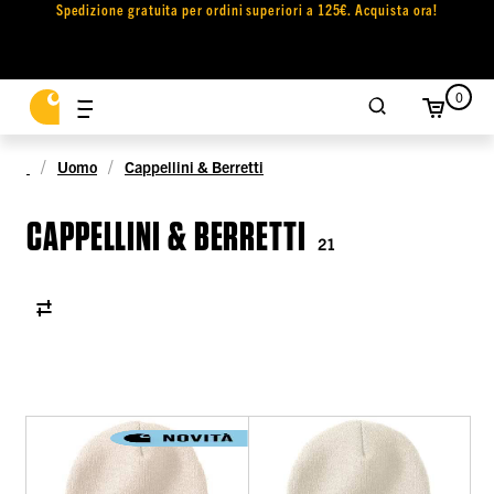
Spedizione gratuita per ordini superiori a 125€. Acquista ora!
0
Uomo
Cappellini & Berretti
CAPPELLINI & BERRETTI
21