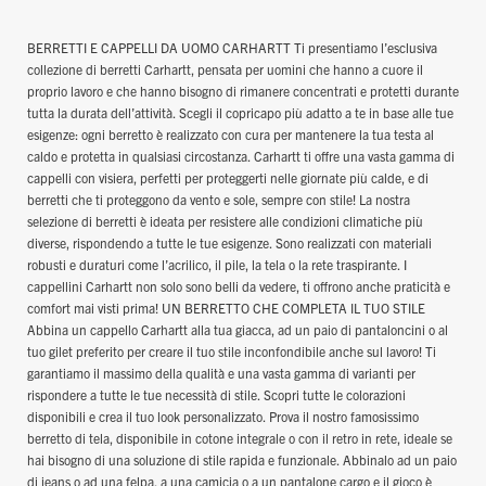
BERRETTI E CAPPELLI DA UOMO CARHARTT Ti presentiamo l’esclusiva
collezione di berretti Carhartt, pensata per uomini che hanno a cuore il
proprio lavoro e che hanno bisogno di rimanere concentrati e protetti durante
tutta la durata dell’attività. Scegli il copricapo più adatto a te in base alle tue
esigenze: ogni berretto è realizzato con cura per mantenere la tua testa al
caldo e protetta in qualsiasi circostanza. Carhartt ti offre una vasta gamma di
cappelli con visiera, perfetti per proteggerti nelle giornate più calde, e di
berretti che ti proteggono da vento e sole, sempre con stile! La nostra
selezione di berretti è ideata per resistere alle condizioni climatiche più
diverse, rispondendo a tutte le tue esigenze. Sono realizzati con materiali
robusti e duraturi come l’acrilico, il pile, la tela o la rete traspirante. I
cappellini Carhartt non solo sono belli da vedere, ti offrono anche praticità e
comfort mai visti prima! UN BERRETTO CHE COMPLETA IL TUO STILE
Abbina un cappello Carhartt alla tua giacca, ad un paio di pantaloncini o al
tuo gilet preferito per creare il tuo stile inconfondibile anche sul lavoro! Ti
garantiamo il massimo della qualità e una vasta gamma di varianti per
rispondere a tutte le tue necessità di stile. Scopri tutte le colorazioni
disponibili e crea il tuo look personalizzato. Prova il nostro famosissimo
berretto di tela, disponibile in cotone integrale o con il retro in rete, ideale se
hai bisogno di una soluzione di stile rapida e funzionale. Abbinalo ad un paio
di jeans o ad una felpa, a una camicia o a un pantalone cargo e il gioco è