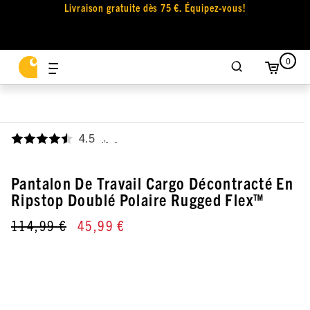
Livraison gratuite dès 75 €. Équipez-vous!
0
4.5
,
Pantalon De Travail Cargo Décontracté En
Ripstop Doublé Polaire Rugged Flex™
114,99 €
45,99 €