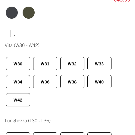
|
Vita
(W30 - W42)
W30
W31
W32
W33
W34
W36
W38
W40
W42
Lunghezza
(L30 - L36)