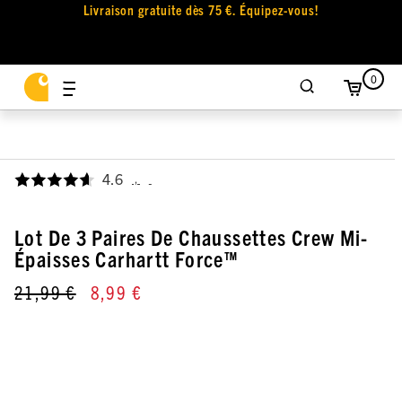
Livraison gratuite dès 75 €. Équipez-vous!
0
4.6
,
Lot De 3 Paires De Chaussettes Crew Mi-
Épaisses Carhartt Force™
21,99 €
8,99 €