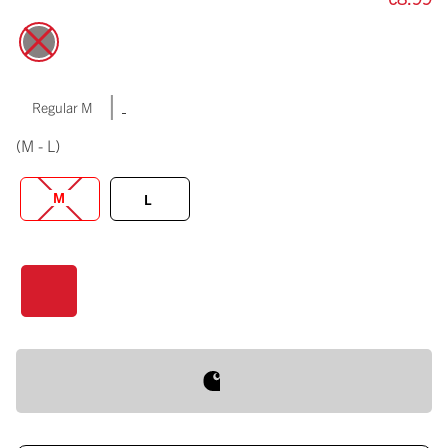
|
Regular M
(M - L)
M
L