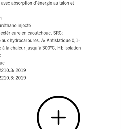
 avec absorption d’énergie au talon et
n
uréthane injecté
xtérieure en caoutchouc, SRC:
 aux hydrocarbures, A: Antistatique 0,1-
 la chaleur jusqu’à 300°C, HI: Isolation
C
gue
2210.3: 2019
2210.3: 2019