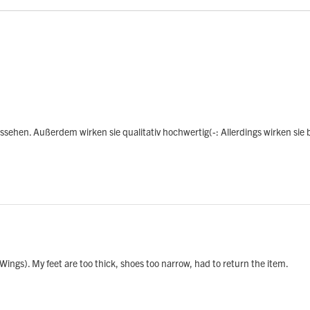
ehen. Außerdem wirken sie qualitativ hochwertig(-: Allerdings wirken sie bei
ings). My feet are too thick, shoes too narrow, had to return the item.