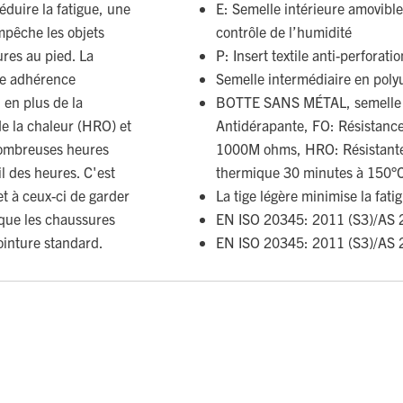
duire la fatigue, une
E: Semelle intérieure amovible
mpêche les objets
contrôle de l’humidité
ures au pied. La
P: Insert textile anti-perforatio
ne adhérence
Semelle intermédiaire en poly
 en plus de la
BOTTE SANS MÉTAL, semelle e
de la chaleur (HRO) et
Antidérapante, FO: Résistance
 nombreuses heures
1000M ohms, HRO: Résistante à
il des heures. C'est
thermique 30 minutes à 150°
t à ceux-ci de garder
La tige légère minimise la fati
t que les chaussures
EN ISO 20345: 2011 (S3)/AS 
pointure standard.
EN ISO 20345: 2011 (S3)/AS 