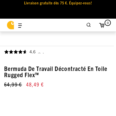
Livraison gratuite dès 75 €. Équipez-vous!
0
4.6
,
Bermuda De Travail Décontracté En Toile
Rugged Flex™
64,99 €
48,49 €