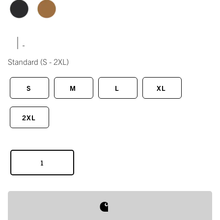
|
Standard
(S - 2XL)
S
M
L
XL
2XL