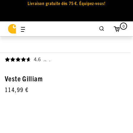
Livraison gratuite dès 75 €. Équipez-vous!
0
4.6
,
Veste Gilliam
114,99 €