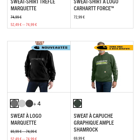
SWEAT-SHIRT TRÈFLE
SWEAT-SHIRT À LOGO
MARQUETTE
CARHARTT FORCE™
74,99 €
72,99 €
52,49 € — 74,99 €
+ 4
SWEAT À LOGO
SWEAT À CAPUCHE
MARQUETTE
GRAPHIQUE AMPLE
SHAMROCK
69,99 € — 74,99 €
69,99 €
52,49 € — 74,99 €