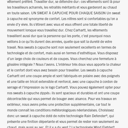
vêtement préféré. Travailler dur, se détendre dur : ces vêtements sont là pour
les travailleurs acharnés, les retraités méritants et vous garderont au chaud
en toute saison. UN SWEAT À CAPUCHE POUR CHAQUE SAISON Un sweat
à capuche est synonyme de confort. Les nôtres sont si confortables qu'on a
envie d'y vivre. Ils s'étirent avec vous et vous offrent une totale liberté de
mouvement lorsque vous travaillez dur. Chez Carhartt, les vêtements
travaillent aussi dur que la personne qui les porte, c'est pourquoi nous
veillons à ce qu'ils durent des années, quelle que soit la dureté de votre
travail. Nos sweats à capuche sont non seulement excellents en termes de
technologie et de confort, mais aussi en termes d'esthétique. Vous disposez
d'un large choix de couleurs et de coupes. Vous cherchez une fermeture à
glissière intégrale ? Nous l'avons. L'intérieur très doux vous apporte la chaleur
et le confort dont vous avez besoin pour travailler. Les sweats à capuche
Carhartt ont une coupe ample et sont fabriqués en polaire avec des poignets
et une taille en tricot extensible et renforcé, avec une capuche à cordon de
serrage et l'impression ou le logo Carhartt. Vous pouvez également opter pour
nos sweats à capuche zippés : ils sont spacieux et durables et ont une coupe
décontractée qui vous permet de bouger avec aisance. Pour vos travaux en
extérieur, nous avons prévu une protection supplémentaire, car tout le
monde connaît les conditions météorologiques néerlandaises. Choisissez
donc un sweat à capuche doté de notre technologie Rain Defender®, qui
présente une finition déperlante et vous permet de rester non seulement au
chaud, mais aussi au sec. Et il y a du vent ? La technologie Wind Fighter®