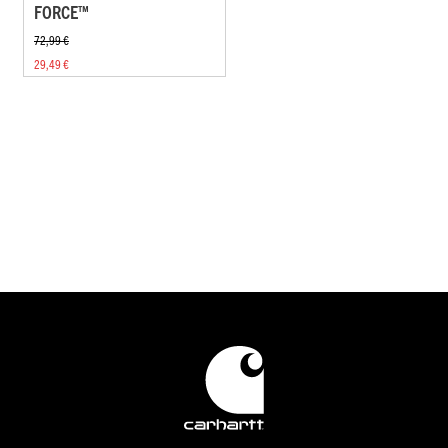
FORCE™
72,99 €
29,49 €