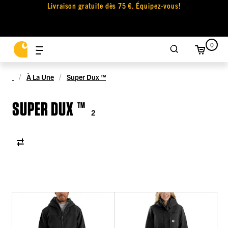
Livraison gratuite dès 75 €. Équipez-vous!
0
À La Une
Super Dux ™
SUPER DUX ™
2