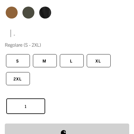
|
Regolare
(S - 2XL)
S
M
L
XL
2XL