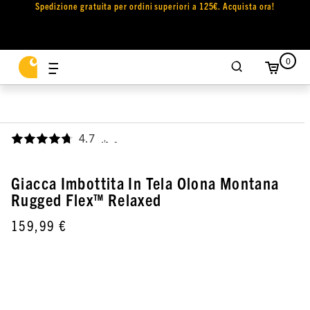
Spedizione gratuita per ordini superiori a 125€. Acquista ora!
0
4.7
,
Giacca Imbottita In Tela Olona Montana
Rugged Flex™ Relaxed
159,99 €