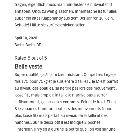
tragen, eigentlich muss man mindestens ein Sweatshirt
anhaben. Und: zu wenig Taschen. Innentasche ist für alles
außer ein altes Klapphandy aus dem 0er Jahren zu klein.
Schade! Hätte sie zurückschicken sollen.
April 10, 2026
Berlin, Berlin, DE
Rated 5 out of 5
Belle veste
Super qualité, ça à l’aire bien résistant. Coupe très large je
fais 175 pour 75kg et je suis entre 2 tailles .. le M est parfait
au niveau des épaules, sa ne tire pas lors des mouvement ,
loose fit , mais ample à la taille je n’arrive pas à serrer
suffisamment, ça passe les courants d’air et le froid. Et en
S les epaules tirent un peut lors des mouvements (donc
plus loose fit) mais parfait au niveau de la taille et des
hanches.. Sur le descriptif il est indiqué 2 poches
l’intérieur, il n’y en a qu’une la petite que l’on voit sur une