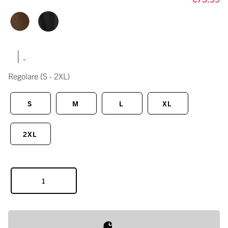
|
Regolare
(S - 2XL)
S
M
L
XL
2XL