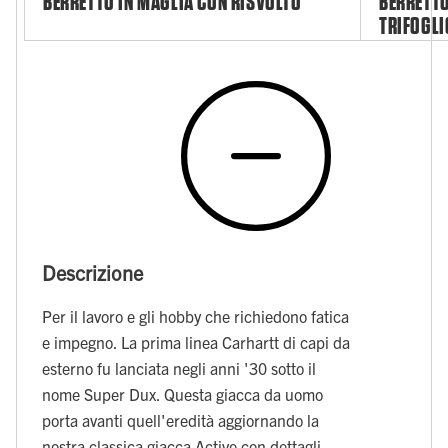
BERRETTO IN MAGLIA CON RISVOLTO
BERRETTO
TRIFOGLI
Descrizione
Per il lavoro e gli hobby che richiedono fatica
e impegno. La prima linea Carhartt di capi da
esterno fu lanciata negli anni '30 sotto il
nome Super Dux. Questa giacca da uomo
porta avanti quell'eredità aggiornando la
nostra classica giacca Active con dettagli