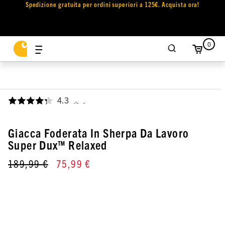
Spedizione gratuita per ordini superiori a 125€. Acquista ora!
0
4.3
,
Giacca Foderata In Sherpa Da Lavoro
Super Dux™ Relaxed
189,99 €
75,99 €