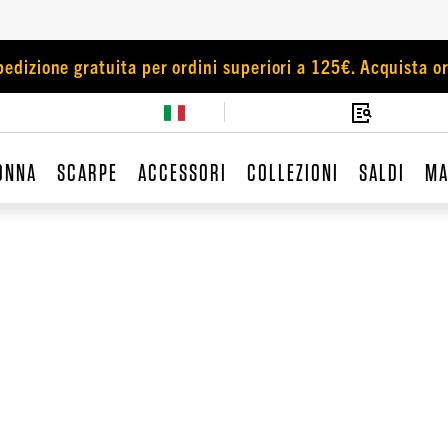
pedizione gratuita per ordini superiori a 125€. Acquista or
ONNA
SCARPE
ACCESSORI
COLLEZIONI
SALDI
MA