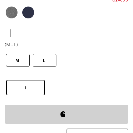
|
(M - L)
M
L