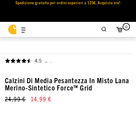
Spedizione gratuita per ordini superiori a 125€. Acquista ora!
0
4.5
,
Calzini Di Media Pesantezza In Misto Lana
Merino-Sintetico Force™ Grid
24,99 €
14,99 €