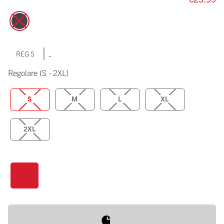
|
REG S
Regolare
(S - 2XL)
S
M
L
XL
2XL