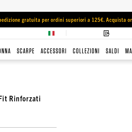
pedizione gratuita per ordini superiori a 125€. Acquista or
ONNA
SCARPE
ACCESSORI
COLLEZIONI
SALDI
MA
it Rinforzati