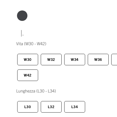
|
Vita
(W30 - W42)
W30
W32
W34
W36
W42
Lunghezza
(L30 - L34)
L30
L32
L34