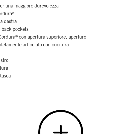
per una maggiore durevolezza
ordura®
a destra
y back pockets
 Cordura® con apertura superiore, aperture
pletamente articolato con cucitura
istro
itura
 tasca