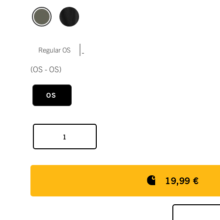
|
Regular OS
(OS - OS)
OS
19,99 €