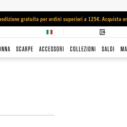
pedizione gratuita per ordini superiori a 125€. Acquista or
ONNA
SCARPE
ACCESSORI
COLLEZIONI
SALDI
MA