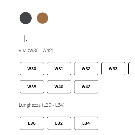
|
Vita
(W30 - W42)
W30
W31
W32
W33
W38
W40
W42
Lunghezza
(L30 - L34)
L30
L32
L34