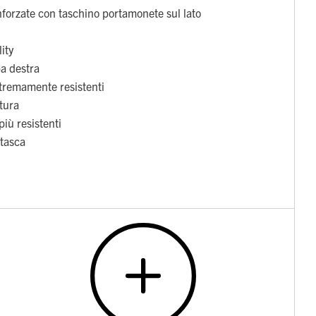
inforzate con taschino portamonete sul lato
lity
a destra
stremamente resistenti
itura
più resistenti
 tasca