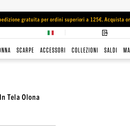
pedizione gratuita per ordini superiori a 125€. Acquista or
ONNA
SCARPE
ACCESSORI
COLLEZIONI
SALDI
MA
In Tela Olona