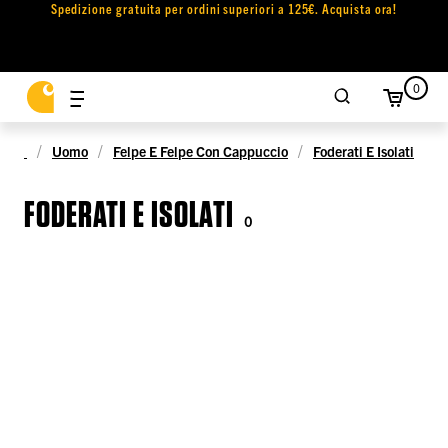
Spedizione gratuita per ordini superiori a 125€. Acquista ora!
0
Uomo
Felpe E Felpe Con Cappuccio
Foderati E Isolati
FODERATI E ISOLATI
0