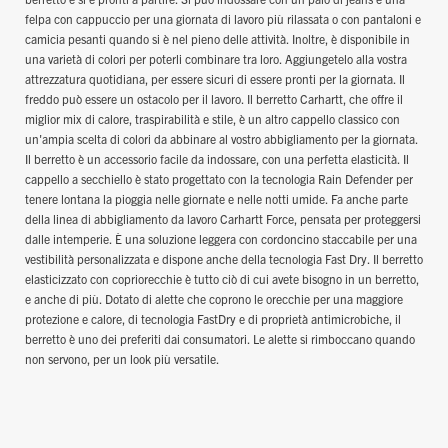
felpa con cappuccio per una giornata di lavoro più rilassata o con pantaloni e
camicia pesanti quando si è nel pieno delle attività. Inoltre, è disponibile in
una varietà di colori per poterli combinare tra loro. Aggiungetelo alla vostra
attrezzatura quotidiana, per essere sicuri di essere pronti per la giornata. Il
freddo può essere un ostacolo per il lavoro. Il berretto Carhartt, che offre il
miglior mix di calore, traspirabilità e stile, è un altro cappello classico con
un'ampia scelta di colori da abbinare al vostro abbigliamento per la giornata.
Il berretto è un accessorio facile da indossare, con una perfetta elasticità. Il
cappello a secchiello è stato progettato con la tecnologia Rain Defender per
tenere lontana la pioggia nelle giornate e nelle notti umide. Fa anche parte
della linea di abbigliamento da lavoro Carhartt Force, pensata per proteggersi
dalle intemperie. È una soluzione leggera con cordoncino staccabile per una
vestibilità personalizzata e dispone anche della tecnologia Fast Dry. Il berretto
elasticizzato con copriorecchie è tutto ciò di cui avete bisogno in un berretto,
e anche di più. Dotato di alette che coprono le orecchie per una maggiore
protezione e calore, di tecnologia FastDry e di proprietà antimicrobiche, il
berretto è uno dei preferiti dai consumatori. Le alette si rimboccano quando
non servono, per un look più versatile.