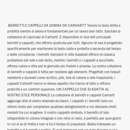
BERRETTI E CAPPELLI DA DONNA DA CARHARTT Tenere la testa dritta e
protetta mentre si lavora è fondamentale per un lavoro ben fatto. Salutate la
collezione di copricapi di Carhartt. È disponibile in due stili principali:
berretti e cappelli, che offrono qualcosa per tutti. Ognuno di essi è progettato
specificamente per mantenere la testa calda e protetta a seconda del tempo
e delle circostanze. I berretti standard in stile baseball offrono la classica
protezione dal sole e dal vento, mentre i berretti e i cappelli a secchiello
offrono calore e stile per le giornate più fredde e piovose. La nostra collezione
di berretti e cappelli è fatta per resistere agli elementi. Progettati con tessuti
resistenti e durevoli come acrilico, pile, tela di cotone e rete traspirante, i
cappelli Carhartt hanno lo stesso aspetto che hanno al tatto e offrono
praticità e un comfort superiore. UN CAPPELLO CHE SI ADATTA AL
VOSTRO STILE PERSONALE La collezione di berretti e cappelli Carhartt
aggiunge stile al vostro arsenale da lavoro. I cappelli e i berretti sono un
ottimo modo per completare qualsiasi abbigliamento e noi abbiamo molti
modelli tra cui scegliere. Il nostro cappello simbolo, il berretto di tela
(disponibile in cotone integrale o con retro in rete), è perfetto per quei giorni
in cui si va di fretta e non si ha il tempo di prepararsi. Basta indossare un
berretto e si è pronti a partire. Si può indossare con un paio di jeans e una