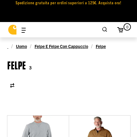
Spedizione gratuita per ordini superiori a 125€. Acquista ora!
0
Uomo
Felpe E Felpe Con Cappuccio
Felpe
FELPE
3