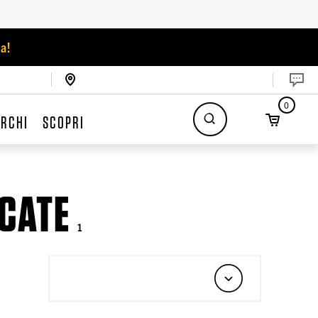
a!
0
RCHI
SCOPRI
ICATE
1