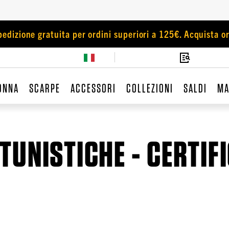
pedizione gratuita per ordini superiori a 125€. Acquista or
ONNA
SCARPE
ACCESSORI
COLLEZIONI
SALDI
MA
UNISTICHE - CERTIF