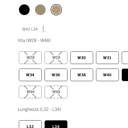
|
W42 L34
Vita
(W28 - W48)
W28
W29
W30
W31
W34
W36
W38
W40
W46
W48
Lunghezza
(L32 - L34)
L32
L34