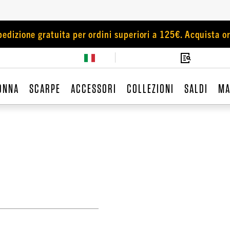
pedizione gratuita per ordini superiori a 125€. Acquista or
ONNA
SCARPE
ACCESSORI
COLLEZIONI
SALDI
MA