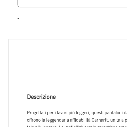
Descrizione
Progettati per i lavori più leggeri, questi pantaloni
offrono la leggendaria affidabilità Carhartt, unita a 
tela più leggera. La vestibilità ampia garantisce amp