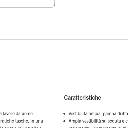
Caratteristiche
 da lavoro da uomo
Vestibilità ampia, gamba dritta
pratiche tasche, in una
Ampia vestibilità su seduta e 
io spazio sul cavallo e
movimento, leggermente al di s