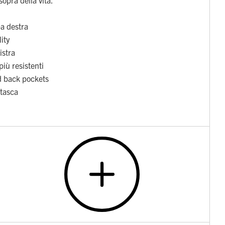
a destra
lity
istra
più resistenti
d back pockets
 tasca