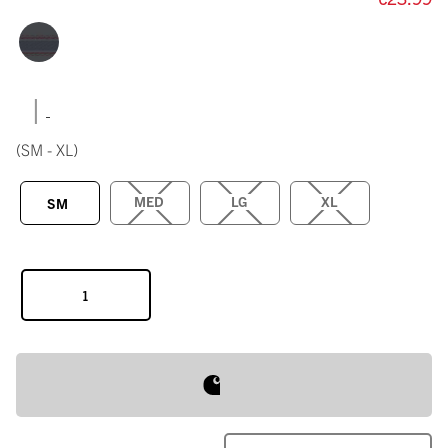
|
(SM - XL)
MED
LG
XL
SM