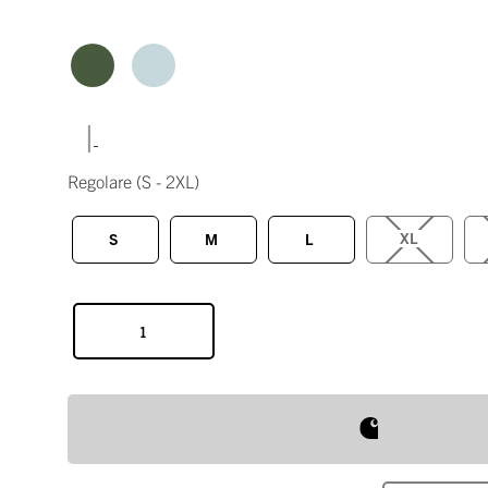
|
Regolare
(S - 2XL)
XL
S
M
L