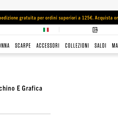
pedizione gratuita per ordini superiori a 125€. Acquista or
ONNA
SCARPE
ACCESSORI
COLLEZIONI
SALDI
MA
chino E Grafica