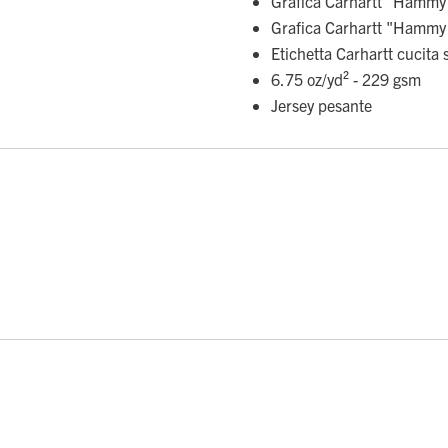
Grafica Carhartt "Hammy 
Grafica Carhartt "Hammy 
Etichetta Carhartt cucita 
6.75 oz/yd² - 229 gsm
Jersey pesante