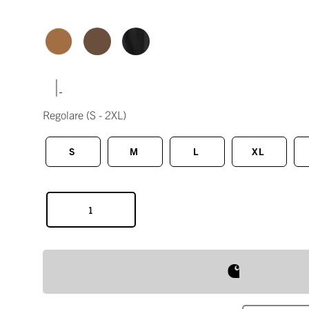
|
Regolare
(S - 2XL)
S
M
L
XL