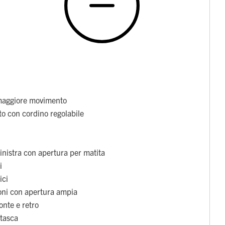
maggiore movimento
to con cordino regolabile
sinistra con apertura per matita
i
ici
toni con apertura ampia
onte e retro
 tasca