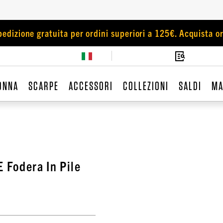
pedizione gratuita per ordini superiori a 125€. Acquista or
ONNA
SCARPE
ACCESSORI
COLLEZIONI
SALDI
MA
 Fodera In Pile