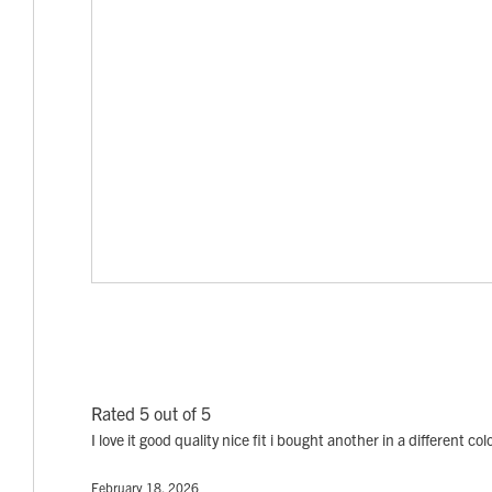
Rated 5 out of 5
I love it good quality nice fit i bought another in a different col
February 18, 2026